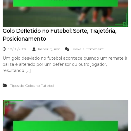
a
p
,
i
Â
d
n
o
g
:
u
Golo Defletido no Futebol: Sorte, Trajetória,
R
l
e
Posicionamento
o
a
ç
o
30/01/2026
Jasper Quinn
Leave a Comment
ã
n
o
Um golo desviado no futebol acontece quando um remate à
G
,
baliza é alterado por um defensor ou outro jogador,
o
V
l
resultando […]
e
o
l
D
o
Tipos de Golos no Futebol
e
c
f
i
l
d
e
a
t
d
i
e
d
,
o
P
n
r