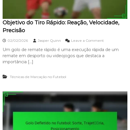
ã
C
o
o
l
o
Objetivo do Tiro Rápido: Reação, Velocidade,
c
a
Precisão
ç
ã
o
02/02/2026
Jasper Quinn
Leave a Comment
o
n
:
Um golo de remate rápido é uma execução rápida de um
O
P
remate em desporto ou videojogos que destaca a
b
r
j
importância […]
e
e
c
t
i
Técnicas de Marcação no Futebol
i
s
v
ã
o
o
d
,
o
T
T
é
i
c
r
n
o
i
R
c
á