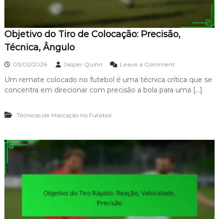
T
n
é
t
c
r
n
Objetivo do Tiro de Colocação: Precisão,
o
i
l
Técnica, Ângulo
c
o
a
,
o
03/02/2026
Jasper Quinn
Leave a Comment
H
n
a
Um remate colocado no futebol é uma técnica crítica que se
O
b
concentra em direcionar com precisão a bola para uma […]
b
i
j
l
e
i
Técnicas de Marcação no Futebol
t
d
i
a
v
d
o
e
d
,
o
P
T
r
i
e
r
c
o
i
d
s
e