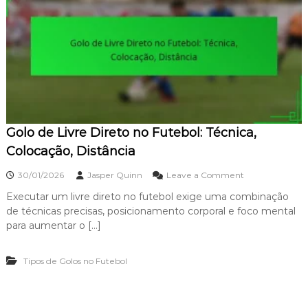
D
S
i
i
r
g
e
n
t
i
o
f
:
i
C
c
u
a
r
d
Golo de Livre Direto no Futebol: Técnica,
v
o
a
Colocação, Distância
,
T
o
30/01/2026
Jasper Quinn
Leave a Comment
é
n
c
Executar um livre direto no futebol exige uma combinação
G
n
de técnicas precisas, posicionamento corporal e foco mental
o
i
l
para aumentar o […]
c
o
a
d
,
Tipos de Golos no Futebol
e
C
L
o
i
l
v
o