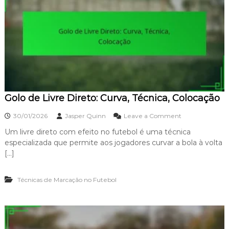
a
i
,
o
A
d
c
e
o
Z
m
i
p
d
a
a
n
n
h
e
a
Golo de Livre Direto: Curva, Técnica, Colocação
:
m
T
e
o
é
30/01/2026
Jasper Quinn
Leave a Comment
n
n
c
t
Um livre direto com efeito no futebol é uma técnica
G
n
o
especializada que permite aos jogadores curvar a bola à volta
o
i
l
c
[…]
o
a
d
,
Técnicas de Marcação no Futebol
e
T
L
e
i
m
v
p
r
o
e
,