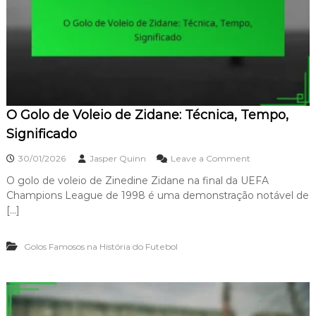
,
t
P
e
o
c
s
o
i
m
c
o
i
P
o
é
n
O Golo de Voleio de Zidane: Técnica, Tempo,
:
a
P
Significado
m
o
e
t
o
n
30/01/2026
Jasper Quinn
Leave a Comment
ê
n
t
n
O golo de voleio de Zinedine Zidane na final da UEFA
O
o
c
Champions League de 1998 é uma demonstração notável de
G
i
o
[…]
a
l
,
o
T
Golos Famosos na História do Futebol
d
é
e
c
V
n
o
i
l
c
e