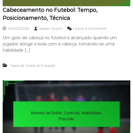
a
Cabeceamento no Futebol: Tempo,
d
e
Posicionamento, Técnica
G
e
o
04/02/2026
Jasper Quinn
Leave a Comment
r
n
r
Um golo de cabeça no futebol é alcançado quando um
C
a
jogador atinge a bola com a cabeça, tornando-se uma
a
r
b
habilidade […]
d
e
:
c
D
Tipos de Golos no Futebol
e
i
a
s
m
t
e
â
n
n
t
c
o
i
n
a
o
,
F
I
u
m
t
p
e
o