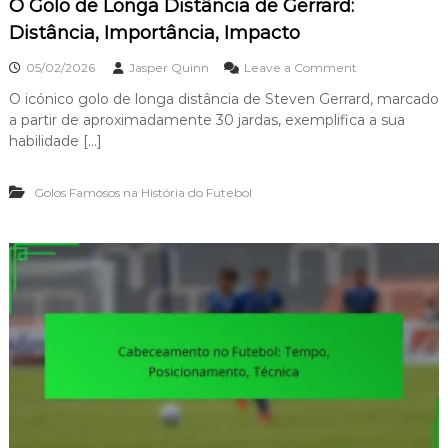
O Golo de Longa Distância de Gerrard:
Distância, Importância, Impacto
o
05/02/2026
Jasper Quinn
Leave a Comment
n
O icónico golo de longa distância de Steven Gerrard, marcado
O
a partir de aproximadamente 30 jardas, exemplifica a sua
G
o
habilidade […]
l
o
Golos Famosos na História do Futebol
d
e
L
o
n
g
a
D
i
s
t
â
n
c
i