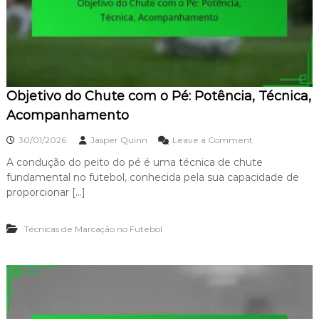
o
e
F
c
u
i
t
s
e
ã
b
o
o
Objetivo do Chute com o Pé: Potência, Técnica,
l
:
Acompanhamento
S
o
o
30/01/2026
Jasper Quinn
Leave a Comment
r
n
t
A condução do peito do pé é uma técnica de chute
O
e
fundamental no futebol, conhecida pela sua capacidade de
b
,
j
proporcionar […]
T
e
r
t
a
Técnicas de Marcação no Futebol
i
j
v
e
o
t
d
ó
o
r
C
i
h
a
u