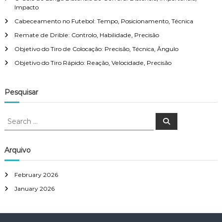
,
a
Impacto
C
o
Cabeceamento no Futebol: Tempo, Posicionamento, Técnica
t
l
Remate de Drible: Controlo, Habilidade, Precisão
o
c
Objetivo do Tiro de Colocação: Precisão, Técnica, Ângulo
i
a
Objetivo do Tiro Rápido: Reação, Velocidade, Precisão
ç
o
ã
o
Pesquisar
,
n
D
i
S
s
S
e
e
t
a
â
a
r
c
n
r
Arquivo
h
c
c
i
h
a
February 2026
f
January 2026
o
r
: