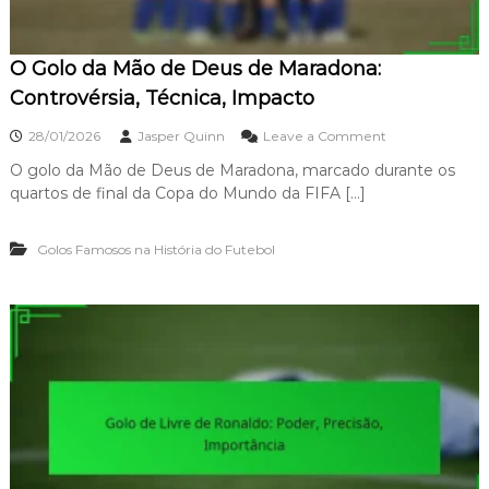
o
r
l
a
:
m
O Golo da Mão de Deus de Maradona:
E
a
r
Controvérsia, Técnica, Impacto
r
o
o
28/01/2026
Jasper Quinn
Leave a Comment
d
n
e
O golo da Mão de Deus de Maradona, marcado durante os
O
J
quartos de final da Copa do Mundo da FIFA […]
G
u
o
l
l
g
Golos Famosos na História do Futebol
o
a
d
m
a
e
M
n
ã
t
o
o
d
,
e
P
D
r
e
e
u
s
s
s
d