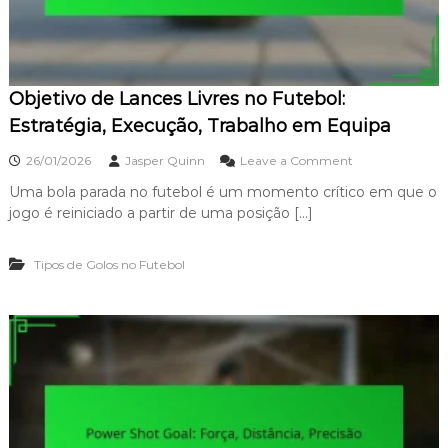
é
a
c
l
n
d
i
o
c
:
a
Objetivo de Lances Livres no Futebol:
P
,
o
Estratégia, Execução, Trabalho em Equipa
I
d
m
e
o
26/01/2026
Jasper Quinn
Leave a Comment
p
r
n
a
,
Uma bola parada no futebol é um momento crítico em que o
O
c
P
jogo é reiniciado a partir de uma posição […]
b
t
r
j
o
e
e
c
Tipos de Golos no Futebol
t
i
i
s
v
ã
o
o
d
,
e
I
L
m
a
p
n
o
c
r
e