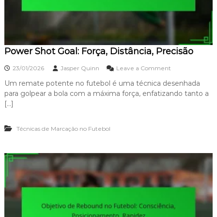
t
s
â
L
n
i
c
v
i
r
a
Power Shot Goal: Força, Distância, Precisão
e
s
o
23/01/2026
Jasper Quinn
Leave a Comment
n
n
o
Um remate potente no futebol é uma técnica desenhada
P
F
para golpear a bola com a máxima força, enfatizando tanto a
o
u
w
[…]
t
e
e
r
b
Técnicas de Marcação no Futebol
S
o
h
l
o
:
t
E
G
s
o
t
a
r
l
a
:
t
F
é
o