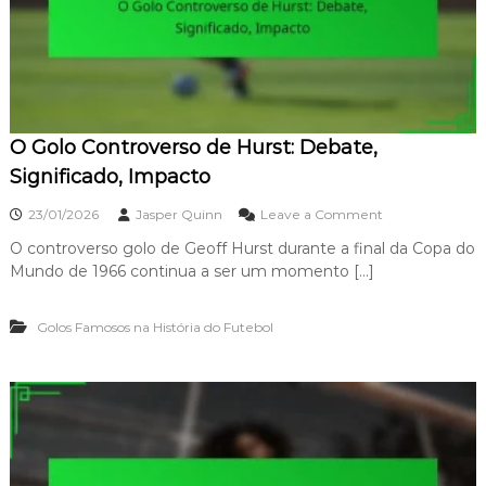
u
u
i
n
p
d
a
n
o
F
u
O Golo Controverso de Hurst: Debate,
t
e
Significado, Impacto
b
o
o
23/01/2026
Jasper Quinn
Leave a Comment
l
n
:
O controverso golo de Geoff Hurst durante a final da Copa do
O
C
Mundo de 1966 continua a ser um momento […]
G
o
o
n
l
s
Golos Famosos na História do Futebol
o
c
C
i
o
ê
n
n
t
c
r
i
o
a
v
,