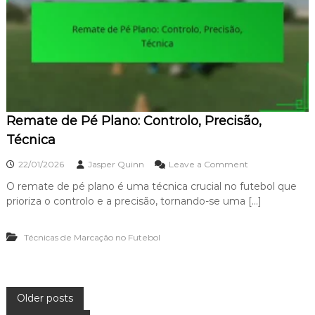
i
n
c
g
a
S
d
h
o
o
,
t
I
:
m
D
p
i
a
Remate de Pé Plano: Controlo, Precisão,
s
c
t
Técnica
t
â
o
n
o
22/01/2026
Jasper Quinn
Leave a Comment
c
n
i
O remate de pé plano é uma técnica crucial no futebol que
R
a
prioriza o controlo e a precisão, tornando-se uma […]
e
,
m
P
a
r
Técnicas de Marcação no Futebol
t
e
e
c
d
i
e
s
P
P
ã
Older posts
é
o