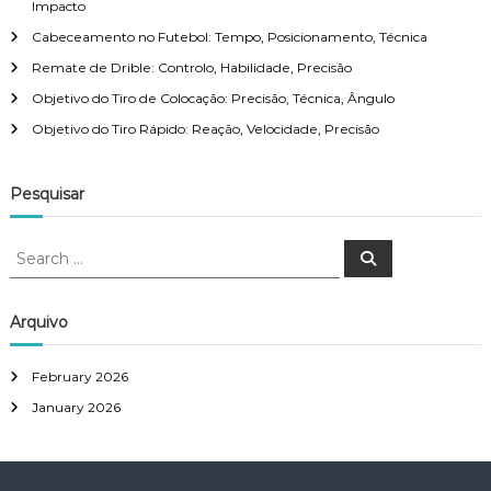
é
Impacto
t
c
Cabeceamento no Futebol: Tempo, Posicionamento, Técnica
n
i
Remate de Drible: Controlo, Habilidade, Precisão
i
c
Objetivo do Tiro de Colocação: Precisão, Técnica, Ângulo
a
o
Objetivo do Tiro Rápido: Reação, Velocidade, Precisão
n
Pesquisar
S
S
e
e
a
a
r
c
r
Arquivo
h
c
h
February 2026
f
January 2026
o
r
: