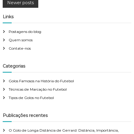
P
Newer posts
,
o
l
T
a
é
Links
n
s
c
o
n
:
i
t
Postagens do blog
C
c
o
Quem somos
a
n
s
Contate-nos
t
r
n
o
l
Categorias
o
a
,
Golos Famosos na História do Futebol
P
v
r
Técnicas de Marcação no Futebol
e
c
Tipos de Golos no Futebol
i
i
s
g
ã
Publicações recentes
o
,
a
T
O Golo de Longa Distância de Gerrard: Distância, Importância,