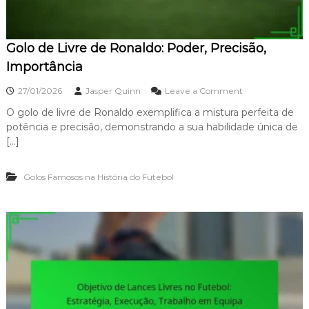
ã
e
o
M
,
a
C
Golo de Livre de Ronaldo: Poder, Precisão,
r
o
a
Importância
n
d
f
o
o
27/01/2026
Jasper Quinn
Leave a Comment
u
n
n
s
a
O golo de livre de Ronaldo exemplifica a mistura perfeita de
G
ã
:
potência e precisão, demonstrando a sua habilidade única de
o
o
C
l
[…]
o
o
n
d
t
Golos Famosos na História do Futebol
e
r
L
o
i
v
v
é
r
r
e
s
d
i
e
a
R
,
o
T
n