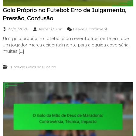
e
Golo Próprio no Futebol: Erro de Julgamento,
c
k
Pressão, Confusão
h
a
o
28/01/2026
Jasper Quinn
Leave a Comment
m
n
:
Um golo próprio no futebol é um evento frustrante em que
G
P
um jogador marca acidentalmente para a equipa adversária,
o
r
l
muitas […]
e
o
s
P
s
Tipos de Golos no Futebol
r
ã
ó
o
p
,
r
P
i
r
o
e
n
c
o
i
F
s
u
ã
t
o
e
,
b
D