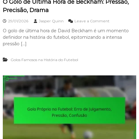
O Golo de Última Hora de Beckham: Pressão,
Precisão, Drama
o
29/01/2026
Jasper Quinn
Leave a Comment
n
O golo de última hora de David Beckham é um momento
O
definidor na história do futebol, epitomizando a intensa
G
o
pressão […]
l
o
Golos Famosos na História do Futebol
d
e
Ú
l
t
i
m
a
H
o
r
a
d
e
B