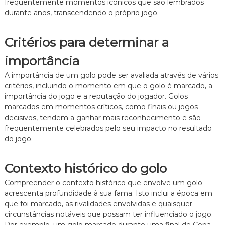
frequentemente momentos icónicos que são lembrados
i
l
durante anos, transcendendo o próprio jogo.
n
i
a
d
l
a
Critérios para determinar a
i
d
z
e
importância
a
,
ç
V
A importância de um golo pode ser avaliada através de vários
ã
e
o
critérios, incluindo o momento em que o golo é marcado, a
l
importância do jogo e a reputação do jogador. Golos
o
marcados em momentos críticos, como finais ou jogos
c
i
decisivos, tendem a ganhar mais reconhecimento e são
d
frequentemente celebrados pelo seu impacto no resultado
a
do jogo.
d
e
,
Contexto histórico do golo
B
r
Compreender o contexto histórico que envolve um golo
i
acrescenta profundidade à sua fama. Isto inclui a época em
l
que foi marcado, as rivalidades envolvidas e quaisquer
h
circunstâncias notáveis que possam ter influenciado o jogo.
a
n