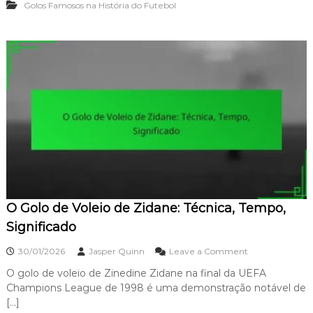
:
Golos Famosos na História do Futebol
t
D
e
i
d
s
e
t
D
â
r
n
i
c
b
i
l
a
e
,
:
I
C
m
o
p
n
o
t
r
r
t
O Golo de Voleio de Zidane: Técnica, Tempo,
o
â
l
Significado
n
o
c
,
o
30/01/2026
Jasper Quinn
Leave a Comment
i
H
n
a
a
O golo de voleio de Zinedine Zidane na final da UEFA
O
,
b
Champions League de 1998 é uma demonstração notável de
G
I
i
o
[…]
m
l