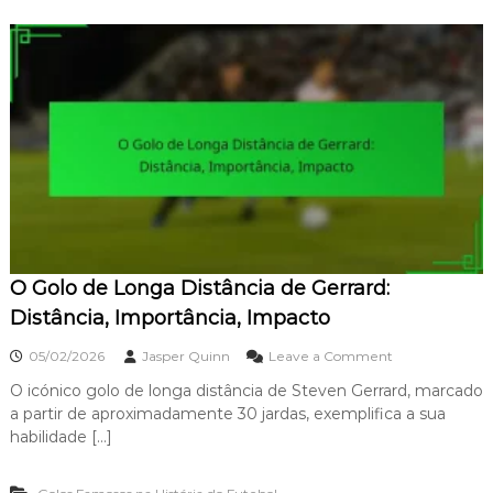
O Golo de Longa Distância de Gerrard:
Distância, Importância, Impacto
o
05/02/2026
Jasper Quinn
Leave a Comment
n
O icónico golo de longa distância de Steven Gerrard, marcado
O
a partir de aproximadamente 30 jardas, exemplifica a sua
G
o
habilidade […]
l
o