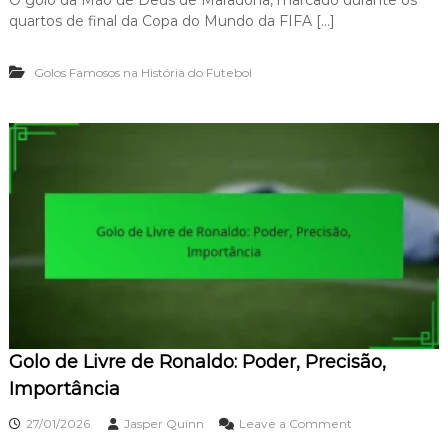
O
P
quartos de final da Copa do Mundo da FIFA […]
G
r
o
e
l
s
Golos Famosos na História do Futebol
o
s
d
ã
a
o
M
,
ã
P
o
r
d
e
e
c
D
i
e
s
u
ã
s
o
d
,
e
D
M
r
a
a
Golo de Livre de Ronaldo: Poder, Precisão,
r
m
a
Importância
a
d
o
o
27/01/2026
Jasper Quinn
Leave a Comment
n
n