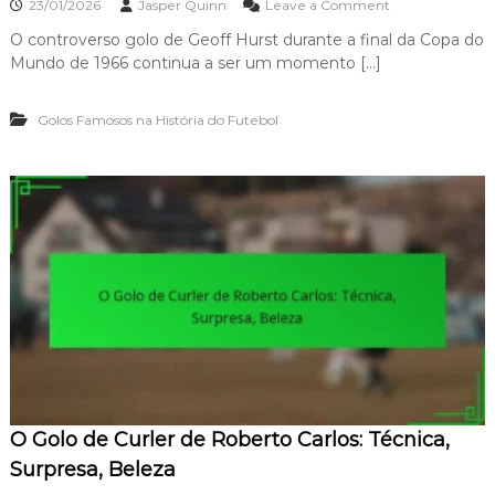
o
23/01/2026
Jasper Quinn
Leave a Comment
p
r
n
a
,
O controverso golo de Geoff Hurst durante a final da Copa do
O
c
P
Mundo de 1966 continua a ser um momento […]
G
t
r
o
o
e
l
c
Golos Famosos na História do Futebol
o
i
C
s
o
ã
n
o
t
,
r
I
o
m
v
p
e
o
r
r
s
t
o
â
d
n
e
c
H
i
u
a
O Golo de Curler de Roberto Carlos: Técnica,
r
s
Surpresa, Beleza
t