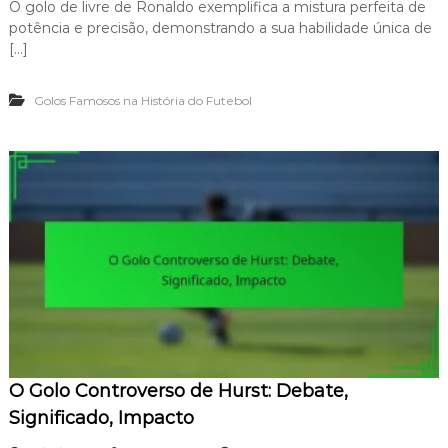
a
O golo de livre de Ronaldo exemplifica a mistura perfeita de
G
:
potência e precisão, demonstrando a sua habilidade única de
o
C
l
[…]
o
o
n
d
t
Golos Famosos na História do Futebol
e
r
L
o
i
v
v
é
r
r
e
s
d
i
e
a
R
,
o
T
n
é
a
c
l
n
d
i
o
c
:
a
O Golo Controverso de Hurst: Debate,
P
,
o
Significado, Impacto
I
d
m
e