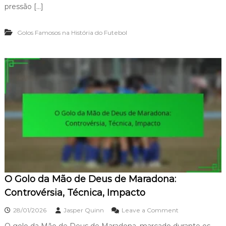
a
o
pressão […]
,
l
T
o
e
Golos Famosos na História do Futebol
d
m
e
p
Ú
o
l
,
t
S
i
i
m
g
a
n
H
i
o
f
r
i
a
c
d
a
e
d
B
o
e
O Golo da Mão de Deus de Maradona:
c
k
Controvérsia, Técnica, Impacto
h
a
o
28/01/2026
Jasper Quinn
Leave a Comment
m
n
:
O golo da Mão de Deus de Maradona, marcado durante os