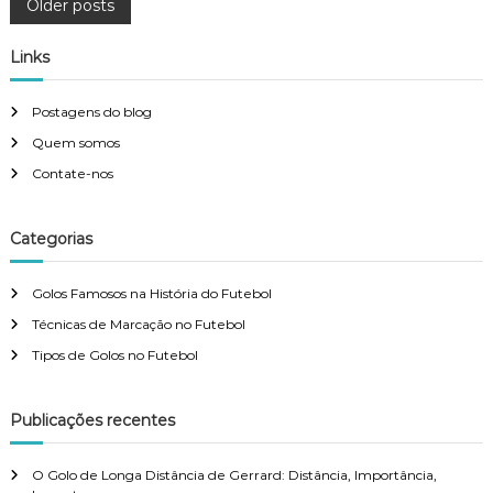
P
Older posts
o
Links
s
Postagens do blog
Quem somos
t
Contate-nos
s
Categorias
n
Golos Famosos na História do Futebol
a
Técnicas de Marcação no Futebol
v
Tipos de Golos no Futebol
i
Publicações recentes
g
O Golo de Longa Distância de Gerrard: Distância, Importância,