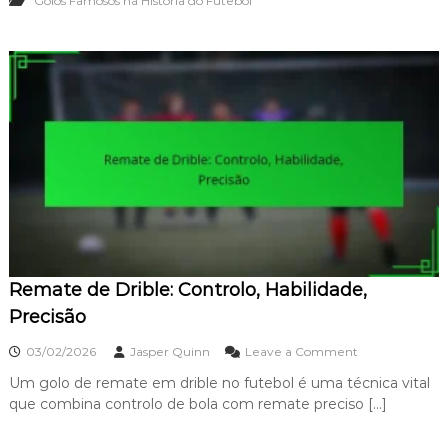
Golos Famosos na História do Futebol
d
e
L
o
n
g
a
D
i
s
t
â
n
c
i
a
Remate de Drible: Controlo, Habilidade,
d
e
Precisão
G
e
o
03/02/2026
Jasper Quinn
Leave a Comment
r
n
r
Um golo de remate em drible no futebol é uma técnica vital
R
a
que combina controlo de bola com remate preciso […]
e
r
m
d
a