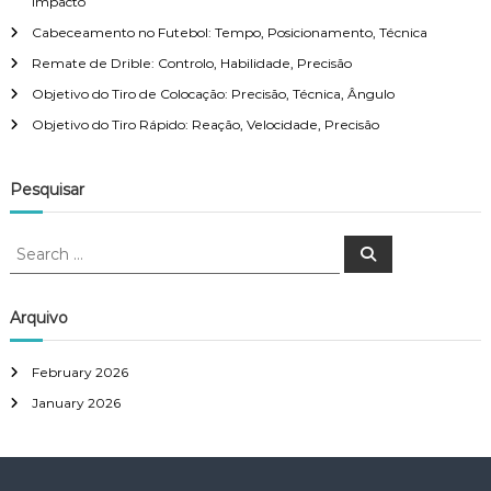
a
Impacto
Cabeceamento no Futebol: Tempo, Posicionamento, Técnica
t
Remate de Drible: Controlo, Habilidade, Precisão
Objetivo do Tiro de Colocação: Precisão, Técnica, Ângulo
i
Objetivo do Tiro Rápido: Reação, Velocidade, Precisão
o
Pesquisar
n
S
S
e
e
a
a
r
c
r
Arquivo
h
c
h
February 2026
f
January 2026
o
r
: