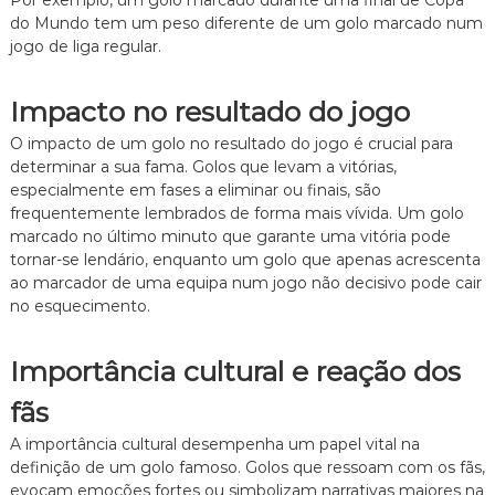
Por exemplo, um golo marcado durante uma final de Copa
t
do Mundo tem um peso diferente de um golo marcado num
i
jogo de liga regular.
s
m
o
Impacto no resultado do jogo
O impacto de um golo no resultado do jogo é crucial para
determinar a sua fama. Golos que levam a vitórias,
especialmente em fases a eliminar ou finais, são
frequentemente lembrados de forma mais vívida. Um golo
marcado no último minuto que garante uma vitória pode
tornar-se lendário, enquanto um golo que apenas acrescenta
ao marcador de uma equipa num jogo não decisivo pode cair
no esquecimento.
Importância cultural e reação dos
fãs
A importância cultural desempenha um papel vital na
definição de um golo famoso. Golos que ressoam com os fãs,
evocam emoções fortes ou simbolizam narrativas maiores na