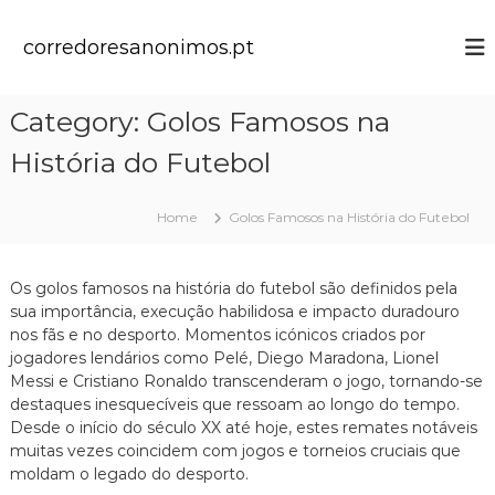
S
k
corredoresanonimos.pt
i
p
t
Category:
Golos Famosos na
o
c
História do Futebol
o
n
t
Home
Golos Famosos na História do Futebol
e
n
t
Os golos famosos na história do futebol são definidos pela
sua importância, execução habilidosa e impacto duradouro
nos fãs e no desporto. Momentos icónicos criados por
jogadores lendários como Pelé, Diego Maradona, Lionel
Messi e Cristiano Ronaldo transcenderam o jogo, tornando-se
destaques inesquecíveis que ressoam ao longo do tempo.
Desde o início do século XX até hoje, estes remates notáveis
muitas vezes coincidem com jogos e torneios cruciais que
moldam o legado do desporto.