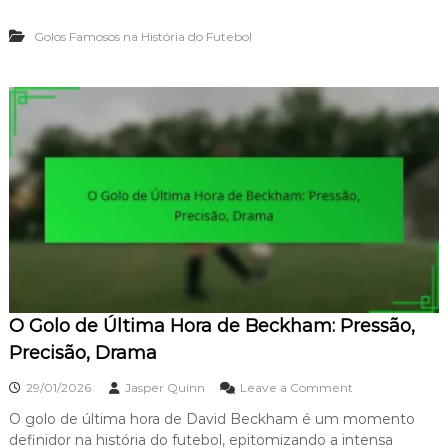
l
p
i
o
a
d
Golos Famosos na História do Futebol
d
c
a
e
t
d
V
o
e
o
,
l
P
e
r
i
e
o
c
d
i
e
s
Z
ã
i
o
d
a
n
e
O Golo de Última Hora de Beckham: Pressão,
:
T
Precisão, Drama
é
c
o
29/01/2026
Jasper Quinn
Leave a Comment
n
n
i
O golo de última hora de David Beckham é um momento
O
c
definidor na história do futebol, epitomizando a intensa
G