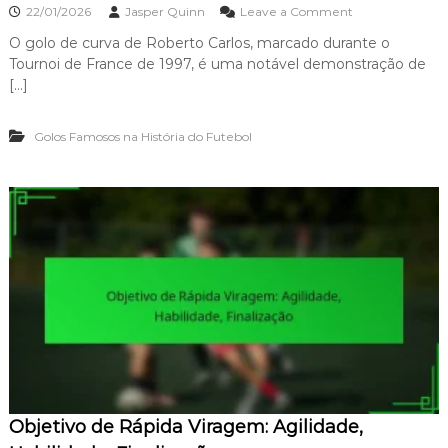
:
o
22/01/2026
Jasper Quinn
Leave a Comment
D
n
e
O golo de curva de Roberto Carlos, marcado durante o
O
b
Tournoi de France de 1997, é uma notável demonstração de
G
a
o
[…]
t
l
e
o
,
Golos Famosos na História do Futebol
d
S
e
i
C
g
u
n
r
i
l
f
e
i
r
c
d
a
e
d
R
o
o
,
b
I
e
m
r
p
t
a
Objetivo de Rápida Viragem: Agilidade,
o
c
C