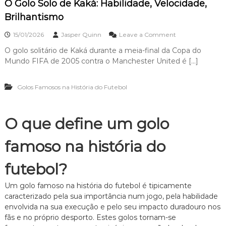
O Golo Solo de Kaká: Habilidade, Velocidade,
e
l
m
Brilhantismo
e
:
z
A
o
a
15/01/2026
Jasper Quinn
Leave a Comment
g
n
i
O golo solitário de Kaká durante a meia-final da Copa do
O
l
Mundo FIFA de 2005 contra o Manchester United é […]
G
i
o
d
l
a
Golos Famosos na História do Futebol
o
d
S
e
o
,
l
O que define um golo
H
o
a
d
b
famoso na história do
e
i
K
l
a
futebol?
i
k
d
á
a
Um golo famoso na história do futebol é tipicamente
:
d
caracterizado pela sua importância num jogo, pela habilidade
H
e
envolvida na sua execução e pelo seu impacto duradouro nos
a
,
b
fãs e no próprio desporto. Estes golos tornam-se
F
i