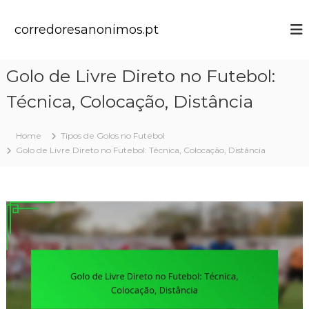
S
k
corredoresanonimos.pt
i
p
t
Golo de Livre Direto no Futebol:
o
c
Técnica, Colocação, Distância
o
n
t
Home
Tipos de Golos no Futebol
e
Golo de Livre Direto no Futebol: Técnica, Colocação, Distância
n
t