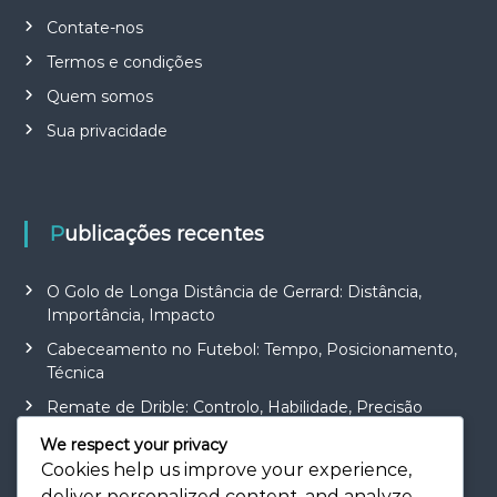
Contate-nos
Termos e condições
Quem somos
Sua privacidade
Publicações recentes
O Golo de Longa Distância de Gerrard: Distância,
Importância, Impacto
Cabeceamento no Futebol: Tempo, Posicionamento,
Técnica
Remate de Drible: Controlo, Habilidade, Precisão
Objetivo do Tiro de Colocação: Precisão, Técnica,
We respect your privacy
Ângulo
Cookies help us improve your experience,
deliver personalized content, and analyze