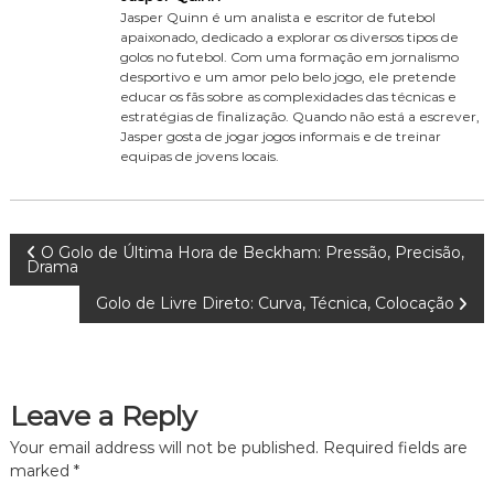
Jasper Quinn é um analista e escritor de futebol
apaixonado, dedicado a explorar os diversos tipos de
golos no futebol. Com uma formação em jornalismo
desportivo e um amor pelo belo jogo, ele pretende
educar os fãs sobre as complexidades das técnicas e
estratégias de finalização. Quando não está a escrever,
Jasper gosta de jogar jogos informais e de treinar
equipas de jovens locais.
P
O Golo de Última Hora de Beckham: Pressão, Precisão,
Drama
o
Golo de Livre Direto: Curva, Técnica, Colocação
s
t
Leave a Reply
n
Your email address will not be published.
Required fields are
marked
*