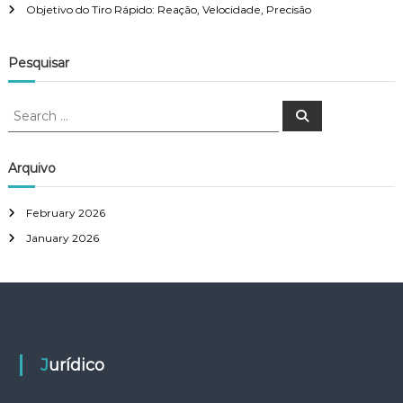
Objetivo do Tiro Rápido: Reação, Velocidade, Precisão
Pesquisar
S
S
e
e
a
a
r
c
r
Arquivo
h
c
h
February 2026
f
January 2026
o
r
:
Jurídico