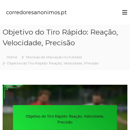
S
k
corredoresanonimos.pt
i
p
t
Objetivo do Tiro Rápido: Reação,
o
c
Velocidade, Precisão
o
n
t
Home
Técnicas de Marcação no Futebol
e
Objetivo do Tiro Rápido: Reação, Velocidade, Precisão
n
t