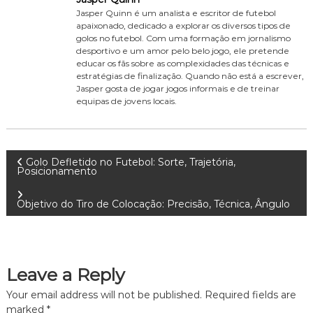
Jasper Quinn é um analista e escritor de futebol
apaixonado, dedicado a explorar os diversos tipos de
golos no futebol. Com uma formação em jornalismo
desportivo e um amor pelo belo jogo, ele pretende
educar os fãs sobre as complexidades das técnicas e
estratégias de finalização. Quando não está a escrever,
Jasper gosta de jogar jogos informais e de treinar
equipas de jovens locais.
P
Golo Defletido no Futebol: Sorte, Trajetória,
Posicionamento
o
Objetivo do Tiro de Colocação: Precisão, Técnica, Ângulo
s
t
Leave a Reply
n
Your email address will not be published.
Required fields are
marked
*