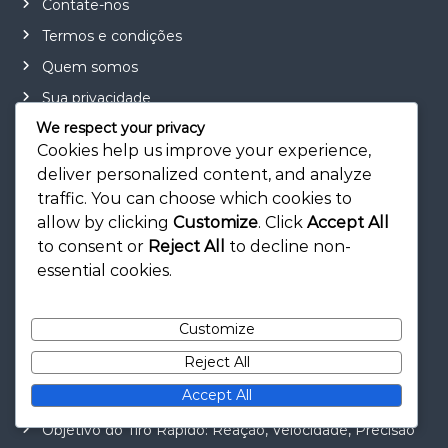
Contate-nos
Termos e condições
Quem somos
Sua privacidade
We respect your privacy
Cookies help us improve your experience,
deliver personalized content, and analyze
Publicações recentes
traffic. You can choose which cookies to
allow by clicking
Customize
. Click
Accept All
O Golo de Longa Distância de Gerrard: Distância,
to consent or
Reject All
to decline non-
Importância, Impacto
essential cookies.
Cabeceamento no Futebol: Tempo, Posicionamento,
Técnica
Customize
Remate de Drible: Controlo, Habilidade, Precisão
Reject All
Objetivo do Tiro de Colocação: Precisão, Técnica,
Accept All
Ângulo
Objetivo do Tiro Rápido: Reação, Velocidade, Precisão