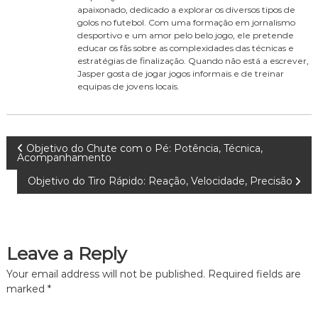
apaixonado, dedicado a explorar os diversos tipos de
golos no futebol. Com uma formação em jornalismo
desportivo e um amor pelo belo jogo, ele pretende
educar os fãs sobre as complexidades das técnicas e
estratégias de finalização. Quando não está a escrever,
Jasper gosta de jogar jogos informais e de treinar
equipas de jovens locais.
P
Objetivo do Chute com o Pé: Potência, Técnica,
Acompanhamento
o
Objetivo do Tiro Rápido: Reação, Velocidade, Precisão
s
t
Leave a Reply
n
Your email address will not be published.
Required fields are
marked
*
a