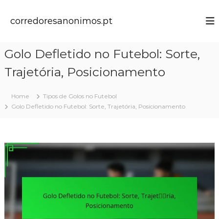
S
k
corredoresanonimos.pt
i
p
t
Golo Defletido no Futebol: Sorte,
o
c
Trajetória, Posicionamento
o
n
t
Home
Tipos de Golos no Futebol
e
Golo Defletido no Futebol: Sorte, Trajetória, Posicionamento
n
t