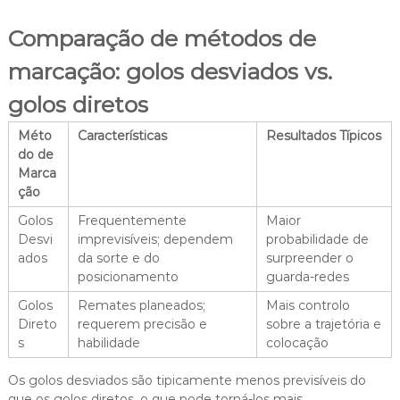
Comparação de métodos de
marcação: golos desviados vs.
golos diretos
Méto
Características
Resultados Típicos
do de
Marca
ção
Golos
Frequentemente
Maior
Desvi
imprevisíveis; dependem
probabilidade de
ados
da sorte e do
surpreender o
posicionamento
guarda-redes
Golos
Remates planeados;
Mais controlo
Direto
requerem precisão e
sobre a trajetória e
s
habilidade
colocação
Os golos desviados são tipicamente menos previsíveis do
que os golos diretos, o que pode torná-los mais