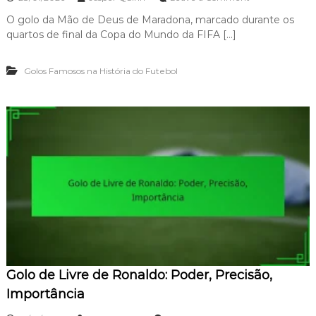
d
n
e
O golo da Mão de Deus de Maradona, marcado durante os
O
J
quartos de final da Copa do Mundo da FIFA […]
G
u
o
l
l
g
Golos Famosos na História do Futebol
o
a
d
m
a
e
M
n
ã
t
o
o
d
,
e
P
D
r
e
e
u
s
s
s
d
ã
e
o
M
,
a
C
Golo de Livre de Ronaldo: Poder, Precisão,
r
o
a
Importância
n
d
f
o