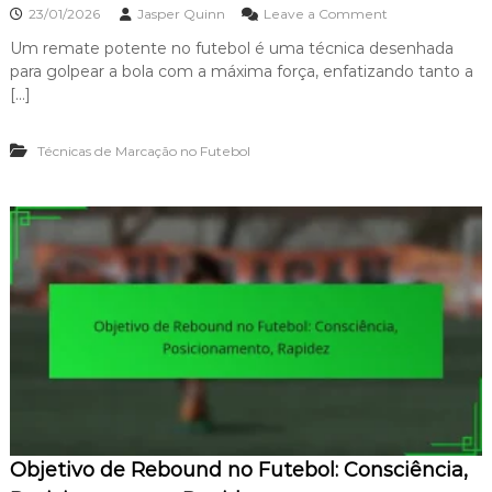
o
23/01/2026
Jasper Quinn
Leave a Comment
n
n
o
Um remate potente no futebol é uma técnica desenhada
P
F
para golpear a bola com a máxima força, enfatizando tanto a
o
u
w
[…]
t
e
e
r
b
Técnicas de Marcação no Futebol
S
o
h
l
o
:
t
E
G
s
o
t
a
r
l
a
:
t
F
é
o
g
r
i
ç
a
a
,
,
E
D
x
Objetivo de Rebound no Futebol: Consciência,
i
e
s
c