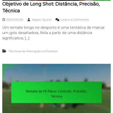
n
Objetivo de Long Shot: Distância, Precisão,
r
a
s
Técnica
m
t
e
:
o
23/01/2026
Jasper Quinn
Leave a Comment
n
D
n
t
e
Um remate longo no desporto é uma tentativa de marcar
O
o
b
um golo desafiadora, feita a partir de uma distância
b
,
a
j
significativa, […]
R
t
e
a
e
t
p
,
Técnicas de Marcação no Futebol
i
i
S
v
d
i
o
e
g
d
z
n
e
i
L
f
o
i
n
c
g
a
S
d
h
o
o
,
t
I
: