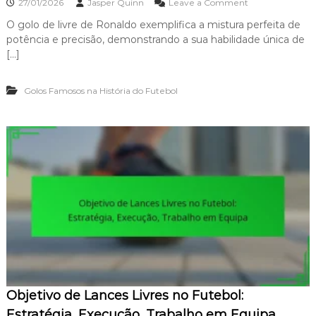
o
27/01/2026
Jasper Quinn
Leave a Comment
u
n
n
s
a
O golo de livre de Ronaldo exemplifica a mistura perfeita de
G
ã
:
potência e precisão, demonstrando a sua habilidade única de
o
o
C
l
[…]
o
o
n
d
t
Golos Famosos na História do Futebol
e
r
L
o
i
v
v
é
r
r
e
s
d
i
e
a
R
,
o
T
n
é
a
c
l
n
d
i
o
c
:
a
Objetivo de Lances Livres no Futebol:
P
,
o
Estratégia, Execução, Trabalho em Equipa
I