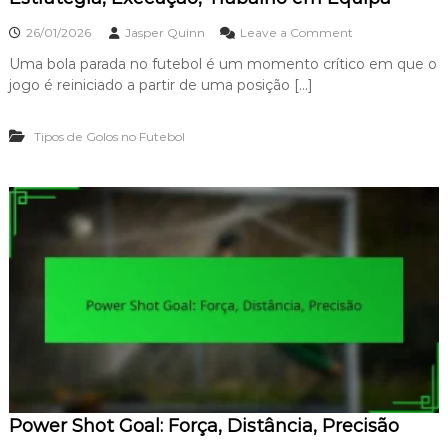
d
m
e
o
26/01/2026
Jasper Quinn
Leave a Comment
p
r
n
a
,
Uma bola parada no futebol é um momento crítico em que o
O
c
P
jogo é reiniciado a partir de uma posição […]
b
t
r
j
o
e
e
c
Tipos de Golos no Futebol
t
i
i
s
v
ã
o
o
d
,
e
I
L
m
a
p
n
o
c
r
e
t
s
â
L
n
i
c
v
i
r
a
Power Shot Goal: Força, Distância, Precisão
e
s