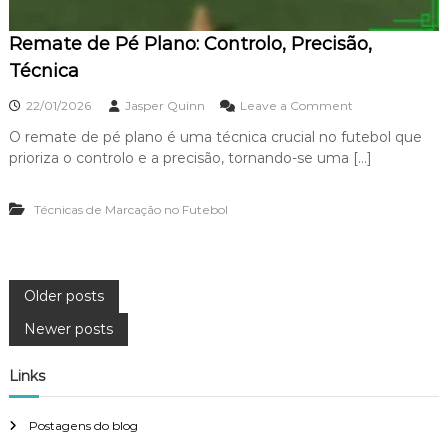
m
D
p
i
a
Remate de Pé Plano: Controlo, Precisão,
s
c
t
Técnica
t
â
o
n
o
22/01/2026
Jasper Quinn
Leave a Comment
c
n
i
O remate de pé plano é uma técnica crucial no futebol que
R
a
prioriza o controlo e a precisão, tornando-se uma […]
e
,
m
P
a
r
Técnicas de Marcação no Futebol
t
e
e
c
d
i
e
s
P
P
ã
Older posts
é
o
P
Newer posts
,
o
l
T
a
é
Links
n
s
c
o
n
:
i
t
Postagens do blog
C
c
o