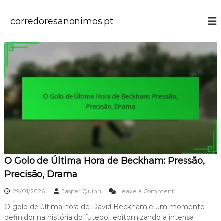
S
k
corredoresanonimos.pt
i
p
t
o
c
o
n
t
e
n
t
O Golo de Última Hora de Beckham: Pressão,
Precisão, Drama
o
29/01/2026
Jasper Quinn
Leave a Comment
n
O golo de última hora de David Beckham é um momento
O
definidor na história do futebol, epitomizando a intensa
G