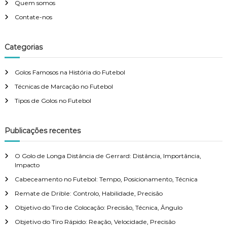
Quem somos
a
n
s
Contate-nos
t
r
n
o
l
Categorias
o
a
,
Golos Famosos na História do Futebol
P
v
r
Técnicas de Marcação no Futebol
e
c
Tipos de Golos no Futebol
i
i
s
g
ã
Publicações recentes
o
,
a
T
O Golo de Longa Distância de Gerrard: Distância, Importância,
é
Impacto
t
c
Cabeceamento no Futebol: Tempo, Posicionamento, Técnica
n
i
Remate de Drible: Controlo, Habilidade, Precisão
i
c
Objetivo do Tiro de Colocação: Precisão, Técnica, Ângulo
a
o
Objetivo do Tiro Rápido: Reação, Velocidade, Precisão