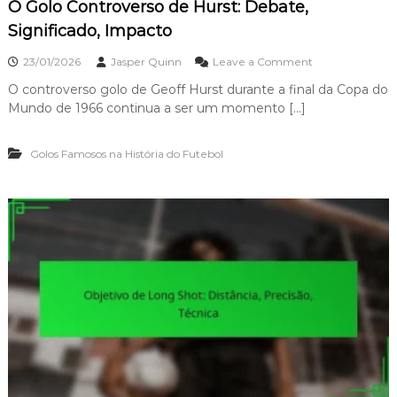
O Golo Controverso de Hurst: Debate,
t
e
Significado, Impacto
b
o
o
23/01/2026
Jasper Quinn
Leave a Comment
l
n
:
O controverso golo de Geoff Hurst durante a final da Copa do
O
C
Mundo de 1966 continua a ser um momento […]
G
o
o
n
l
s
Golos Famosos na História do Futebol
o
c
C
i
o
ê
n
n
t
c
r
i
o
a
v
,
e
P
r
o
s
s
o
i
d
c
e
i
H
o
u