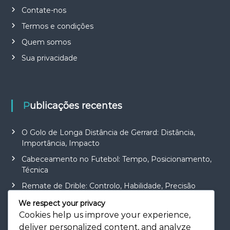
Contate-nos
Termos e condições
Quem somos
Sua privacidade
Publicações recentes
O Golo de Longa Distância de Gerrard: Distância,
Importância, Impacto
Cabeceamento no Futebol: Tempo, Posicionamento,
Técnica
Remate de Drible: Controlo, Habilidade, Precisão
Objetivo do Tiro de Colocação: Precisão, Técnica,
We respect your privacy
Ângulo
Cookies help us improve your experience,
deliver personalized content, and analyze
Objetivo do Tiro Rápido: Reação, Velocidade, Precisão