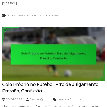
o
pressão […]
l
o
Golos Famosos na História do Futebol
d
e
Ú
l
t
i
m
a
H
o
r
a
d
e
B
e
Golo Próprio no Futebol: Erro de Julgamento,
c
k
Pressão, Confusão
h
a
o
28/01/2026
Jasper Quinn
Leave a Comment
m
n
:
Um golo próprio no futebol é um evento frustrante em que