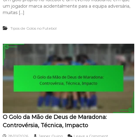
G
P
um jogador marca acidentalmente para a equipa adversária,
o
r
l
muitas […]
e
o
s
P
s
Tipos de Golos no Futebol
r
ã
ó
o
p
,
r
P
i
r
o
e
n
c
o
i
F
s
u
ã
t
o
e
,
b
D
o
r
l
a
:
m
O Golo da Mão de Deus de Maradona:
E
a
r
Controvérsia, Técnica, Impacto
r
o
o
28/01/2026
Jasper Quinn
Leave a Comment