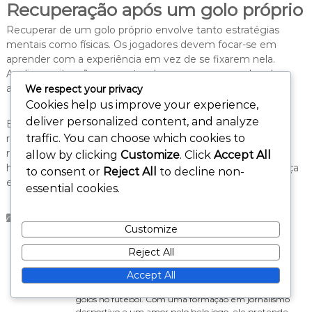
Recuperação após um golo próprio
Recuperar de um golo próprio envolve tanto estratégias
mentais como físicas. Os jogadores devem focar-se em
aprender com a experiência em vez de se fixarem nela.
Analisar a situação para entender o que correu mal pode
ajudar a prevenir erros semelhantes no futuro.
We respect your privacy
Cookies help us improve your experience,
deliver personalized content, and analyze
Envolver-se em autoafirmações positivas e definir metas
traffic. You can choose which cookies to
realistas para a melhoria também pode ajudar na
recuperação. Os jogadores devem lembrar-se das suas
allow by clicking
Customize
. Click
Accept All
habilidades e sucessos passados, reforçando a sua confiança
to consent or
Reject All
to decline non-
e capacidade de contribuir para a equipa no futuro.
essential cookies.
Tipos de Golos no Futebol
Customize
Reject All
Jasper Quinn
Jasper Quinn é um analista e escritor de futebol
Accept All
apaixonado, dedicado a explorar os diversos tipos de
golos no futebol. Com uma formação em jornalismo
desportivo e um amor pelo belo jogo, ele pretende