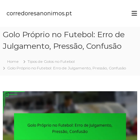
S
k
corredoresanonimos.pt
i
p
t
Golo Próprio no Futebol: Erro de
o
c
Julgamento, Pressão, Confusão
o
n
t
Home
Tipos de Golos no Futebol
e
Golo Próprio no Futebol: Erro de Julgamento, Pressão, Confusão
n
t