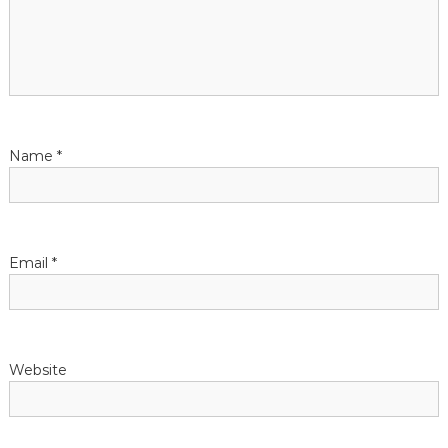
g
a
t
i
Name
*
o
n
Email
*
Website