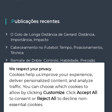
Publicações recentes
O Golo de Longa Distância de Gerrard: Distância,
Importância, Impacto
Cabeceamento no Futebol: Tempo, Posicionamento,
Técnica
Remate de Drible: Controlo, Habilidade, Precisão
Objetivo do Tiro de Colocação: Precisão, Técnica,
We respect your privacy
Ângulo
Cookies help us improve your experience,
deliver personalized content, and analyze
Objetivo do Tiro Rápido: Reação, Velocidade, Precisão
traffic. You can choose which cookies to
allow by clicking
Customize
. Click
Accept All
to consent or
Reject All
to decline non-
essential cookies.