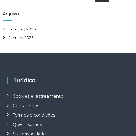
a
a
r
c
r
Arquivo
h
c
h
February 2026
f
January 2026
o
r
:
Jurídico
Cookies e rastreamento
Contate-nos
Termos e condições
Quem somos
Sua privacidade