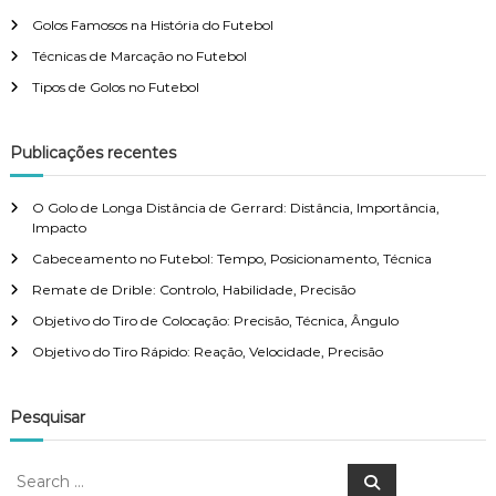
Golos Famosos na História do Futebol
Técnicas de Marcação no Futebol
Tipos de Golos no Futebol
Publicações recentes
O Golo de Longa Distância de Gerrard: Distância, Importância,
Impacto
Cabeceamento no Futebol: Tempo, Posicionamento, Técnica
Remate de Drible: Controlo, Habilidade, Precisão
Objetivo do Tiro de Colocação: Precisão, Técnica, Ângulo
Objetivo do Tiro Rápido: Reação, Velocidade, Precisão
Pesquisar
S
S
e
e