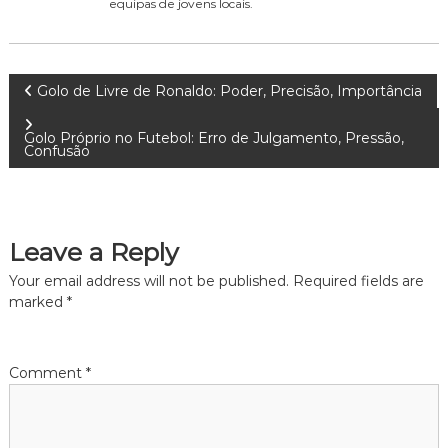
equipas de jovens locais.
P
Golo de Livre de Ronaldo: Poder, Precisão, Importância
o
Golo Próprio no Futebol: Erro de Julgamento, Pressão,
Confusão
s
t
Leave a Reply
n
Your email address will not be published.
Required fields are
marked
*
a
v
Comment
*
i