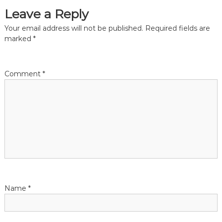
Leave a Reply
n
Your email address will not be published.
Required fields are
a
marked
*
v
Comment
*
i
g
a
t
i
Name
*
o
n