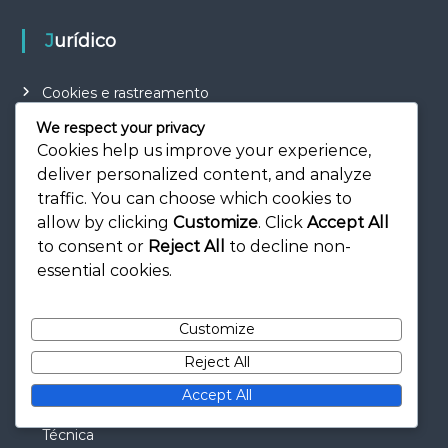
Jurídico
Cookies e rastreamento
Contate-nos
We respect your privacy
Cookies help us improve your experience,
Termos e condições
deliver personalized content, and analyze
Quem somos
traffic. You can choose which cookies to
Sua privacidade
allow by clicking
Customize
. Click
Accept All
to consent or
Reject All
to decline non-
essential cookies.
Publicações recentes
Customize
O Golo de Longa Distância de Gerrard: Distância,
Reject All
Importância, Impacto
Accept All
Cabeceamento no Futebol: Tempo, Posicionamento,
Técnica