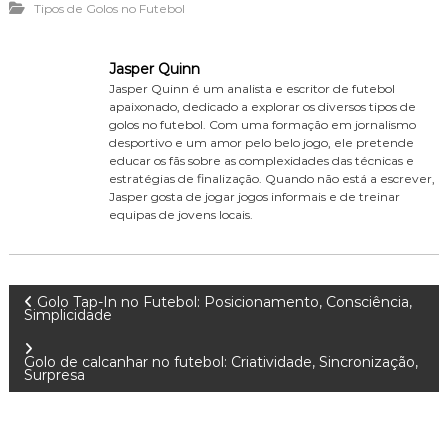
Tipos de Golos no Futebol
Jasper Quinn
Jasper Quinn é um analista e escritor de futebol
apaixonado, dedicado a explorar os diversos tipos de
golos no futebol. Com uma formação em jornalismo
desportivo e um amor pelo belo jogo, ele pretende
educar os fãs sobre as complexidades das técnicas e
estratégias de finalização. Quando não está a escrever,
Jasper gosta de jogar jogos informais e de treinar
equipas de jovens locais.
P
Golo Tap-In no Futebol: Posicionamento, Consciência,
Simplicidade
o
Golo de calcanhar no futebol: Criatividade, Sincronização,
Surpresa
s
t