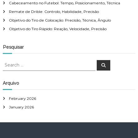
Cabeceamento no Futebol: Tempo, Posicionamento, Técnica
Remate de Drible: Controlo, Habilidade, Precisão
Objetivo do Tiro de Colocação: Precisão, Técnica, Ângulo
Objetivo do Tiro Rápido: Reação, Velocidade, Precisão
Pesquisar
S
S
e
e
a
a
r
c
r
Arquivo
h
c
h
February 2026
f
January 2026
o
r
: