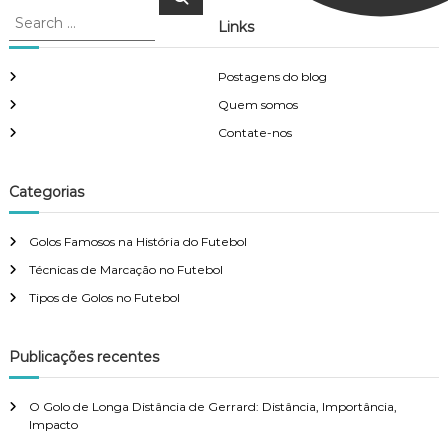
e
e
a
Links
a
r
c
r
h
c
Postagens do blog
h
Quem somos
f
Contate-nos
o
r
:
Categorias
Golos Famosos na História do Futebol
Técnicas de Marcação no Futebol
Tipos de Golos no Futebol
Publicações recentes
O Golo de Longa Distância de Gerrard: Distância, Importância,
Impacto