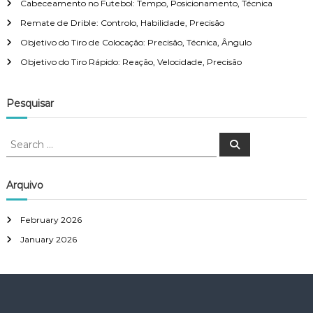
Cabeceamento no Futebol: Tempo, Posicionamento, Técnica
Remate de Drible: Controlo, Habilidade, Precisão
Objetivo do Tiro de Colocação: Precisão, Técnica, Ângulo
Objetivo do Tiro Rápido: Reação, Velocidade, Precisão
Pesquisar
S
S
e
e
a
a
r
c
r
Arquivo
h
c
h
February 2026
f
January 2026
o
r
: